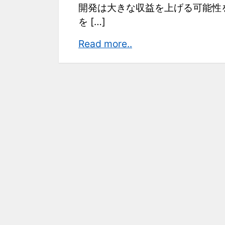
開発は大きな収益を上げる可能性
を […]
Android
Read more..
ア
プ
リ
開
発
で
の
Java
の
活
用