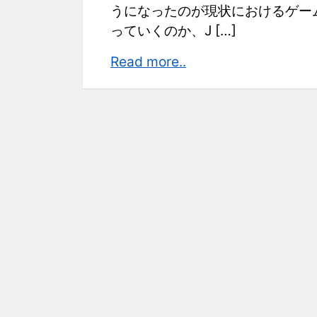
うになったのが現状におけるゲー
っていくのか、J […]
VR
Read more..
に
よ
っ
て
か
わ
る
ゲ
ー
ム
業
界